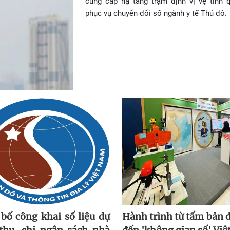
cung cấp hạ tầng trạm định vị vệ tinh 
phục vụ chuyển đổi số ngành y tế Thủ đô.
bố công khai số liệu dự
Hành trình từ tấm bản đ