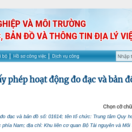
i bộ
Hồ sơ công việc
Dịch vụ công
ấy phép hoạt động đo đạc và bản đồ
Chọn cỡ ch
đo đạc và bản đồ số: 01614; tên tổ chức: Trung tâm Quy h
c phía Nam; địa chỉ: Khu liên cơ quan Bộ Tài nguyên và Môi