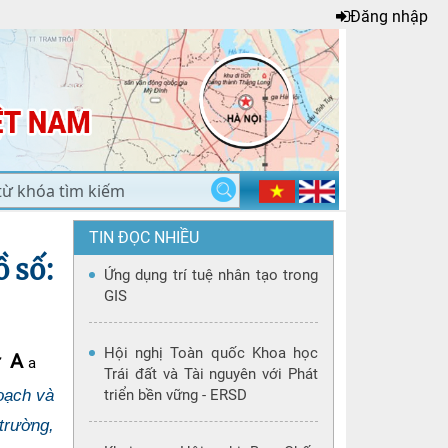
Đăng nhập
TIN ĐỌC NHIỀU
 số:
Ứng dụng trí tuệ nhân tạo trong
GIS
Hội nghị Toàn quốc Khoa học
A
ữ
a
Trái đất và Tài nguyên với Phát
oạch và
triển bền vững - ERSD
 trường,