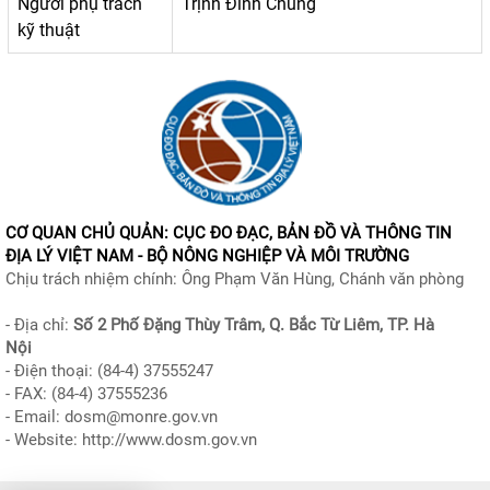
Người phụ trách
Trịnh Đình Chung
kỹ thuật
CƠ QUAN CHỦ QUẢN:
CỤC ĐO ĐẠC, BẢN ĐỒ VÀ THÔNG TIN
ĐỊA LÝ VIỆT NAM - BỘ NÔNG NGHIỆP VÀ MÔI TRƯỜNG
Chịu trách nhiệm chính: Ông Phạm Văn Hùng, Chánh văn phòng
- Địa chỉ:
Số 2 Phố Đặng Thùy Trâm, Q. Bắc Từ Liêm, TP. Hà
Nội
- Điện thoại: (84-4) 37555247
- FAX: (84-4) 37555236
- Email: dosm@monre.gov.vn
- Website: http://www.dosm.gov.vn